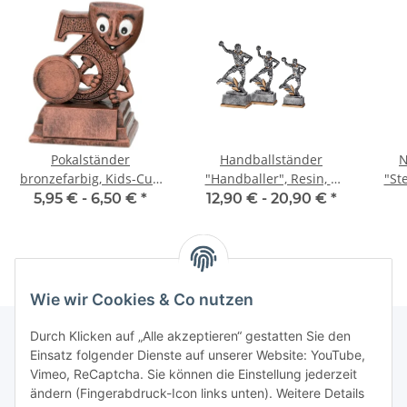
Pokalständer
Handballständer
N
bronzefarbig, Kids-Cup
"Handballer", Resin, 3
"St
3.Platz, 9,5 cm hoch
Größen
5,95 € -
6,50 €
*
12,90 € -
20,90 €
*
Wie wir Cookies & Co nutzen
Durch Klicken auf „Alle akzeptieren“ gestatten Sie den
Einsatz folgender Dienste auf unserer Website: YouTube,
Informationen
Vimeo, ReCaptcha. Sie können die Einstellung jederzeit
ändern (Fingerabdruck-Icon links unten). Weitere Details