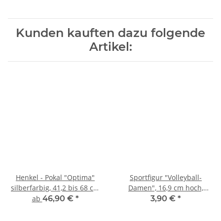
Kunden kauften dazu folgende
Artikel:
Henkel - Pokal "Optima"
Sportfigur "Volleyball-
silberfarbig, 41,2 bis 68 cm
Damen", 16,9 cm hoch,
hoch
gold-, silber-, resinfarbig,
ab
46,90 €
*
3,90 €
*
mit Sockel