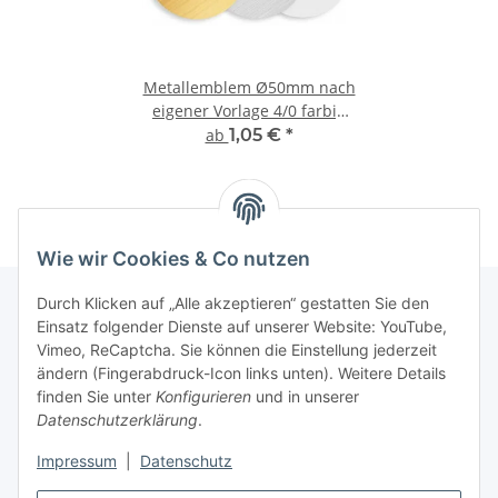
Metallemblem Ø50mm nach
eigener Vorlage 4/0 farbig
geätzt
ab
1,05 €
*
Wie wir Cookies & Co nutzen
Durch Klicken auf „Alle akzeptieren“ gestatten Sie den
Einsatz folgender Dienste auf unserer Website: YouTube,
Informationen
Vimeo, ReCaptcha. Sie können die Einstellung jederzeit
ändern (Fingerabdruck-Icon links unten). Weitere Details
finden Sie unter
Konfigurieren
und in unserer
Gesetzliche Informationen
Datenschutzerklärung
.
Impressum
|
Datenschutz