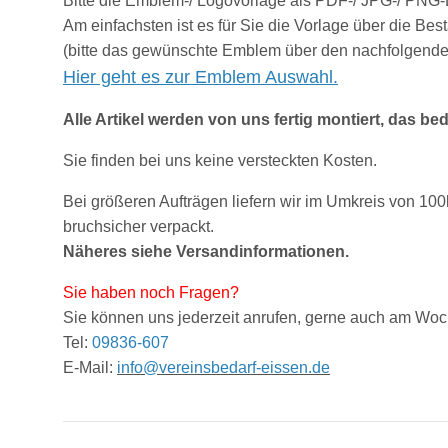
Bitte die Emblem-/ Logovorlage als PDF-/ JPG-/ PNG-
Am einfachsten ist es für Sie die Vorlage über die Be
(bitte das gewünschte Emblem über den nachfolgende
Hier geht es zur Emblem Auswahl.
Alle Artikel werden von uns fertig montiert, das be
Sie finden bei uns keine versteckten Kosten.
Bei größeren Aufträgen liefern wir im Umkreis von 10
bruchsicher verpackt.
Näheres siehe
V
ersandinform
ationen
.
Sie haben noch Fragen?
Sie können uns jederzeit anrufen, gerne auch am Wo
Tel:
09836-607
E-Mail:
info@vereinsbedarf-eissen.de