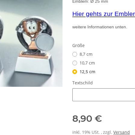
Emblem:
Ø 25 mm
Hier gehts zur Embl
weitere Informationen unten.
Größe
8,7 cm
10,7 cm
12,5 cm
Textschild
Textschild
8,90 €
inkl. 19% USt. , zzgl.
Versand