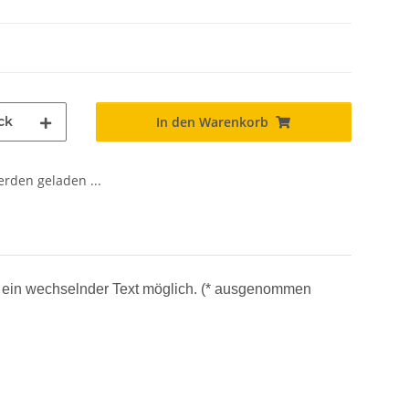
ck
In den Warenkorb
den geladen ...
uch ein wechselnder Text möglich. (* ausgenommen