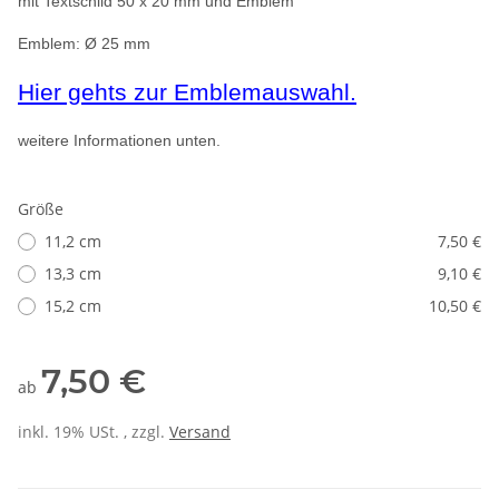
mit Textschild 50 x 20 mm und Emblem
Emblem:
Ø
25 mm
Hier gehts zur Emblemauswahl.
weitere Informationen unten.
Größe
11,2 cm
7,50 €
13,3 cm
9,10 €
15,2 cm
10,50 €
7,50 €
ab
inkl. 19% USt. , zzgl.
Versand