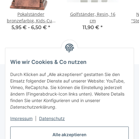
Pokalständer
Golfständer, Resin, 16
N
bronzefarbig, Kids-Cup
cm
"St
3.Platz, 9,5 cm hoch
5,95 € -
6,50 €
*
11,90 €
*
Wie wir Cookies & Co nutzen
Durch Klicken auf „Alle akzeptieren“ gestatten Sie den
Einsatz folgender Dienste auf unserer Website: YouTube,
Informationen
Vimeo, ReCaptcha. Sie können die Einstellung jederzeit
ändern (Fingerabdruck-Icon links unten). Weitere Details
finden Sie unter
Konfigurieren
und in unserer
Gesetzliche Informationen
Datenschutzerklärung
.
Impressum
|
Datenschutz
Vertrag widerrufen
Alle akzeptieren