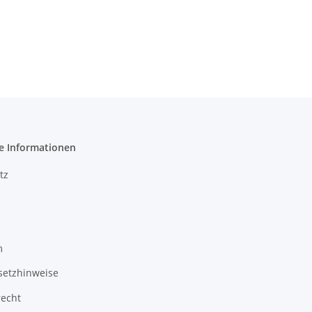
e Informationen
tz
m
setzhinweise
recht