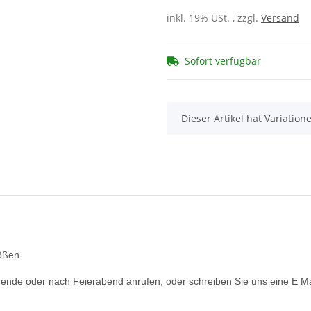
inkl. 19% USt. , zzgl.
Versand
Sofort verfügbar
x
Dieser Artikel hat Variatio
rößen.
nde oder nach Feierabend anrufen, oder schreiben Sie uns eine E Ma