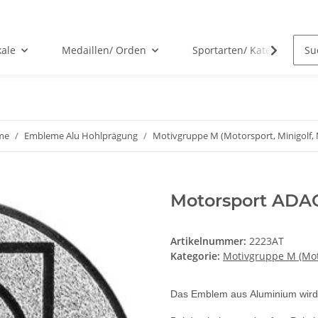
kale
Medaillen/ Orden
Sportarten/ Kategorien
me
Embleme Alu Hohlprägung
Motivgruppe M (Motorsport, Minigolf, M
Motorsport AD
Artikelnummer:
2223AT
Kategorie:
Motivgruppe M (Motor
Das Emblem aus Aluminium wird 