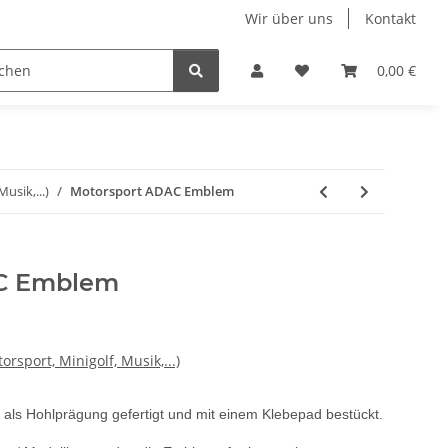
Wir über uns
Kontakt
Kinder- Pokale und Medaillen
Restposten
0,00 €
usik,...)
Motorsport ADAC Emblem
AC Emblem
sport, Minigolf, Musik,...)
als Hohlprägung gefertigt und mit einem Klebepad bestückt.