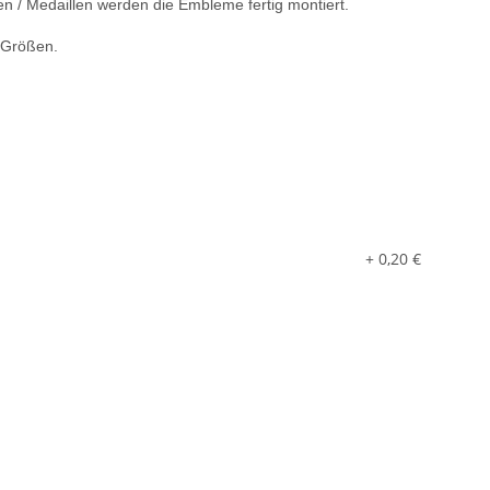
en / Medaillen werden die Embleme fertig montiert.
n Größen.
+ 0,20 €