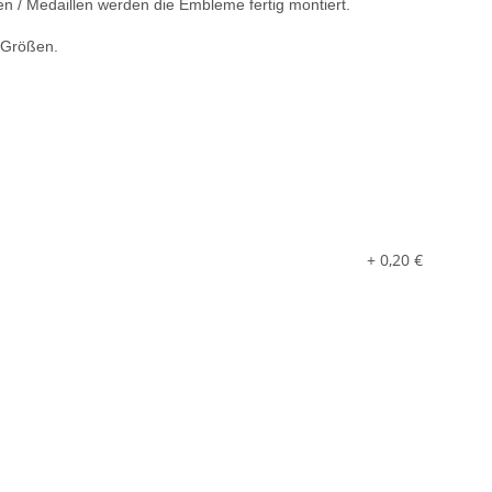
en / Medaillen werden die Embleme fertig montiert.
n Größen.
+ 0,20 €