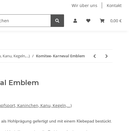
Wir über uns
Kontakt
Kinder- Pokale und Medaillen
Restposten
0,00 €
Kanu, Kegeln,...)
Komitee- Karneval Emblem
val Emblem
fsport, Kaninchen, Kanu, Kegeln,...)
als Hohlprägung gefertigt und mit einem Klebepad bestückt.