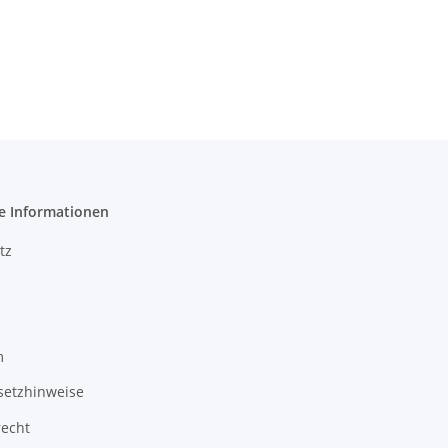
e Informationen
tz
m
setzhinweise
recht