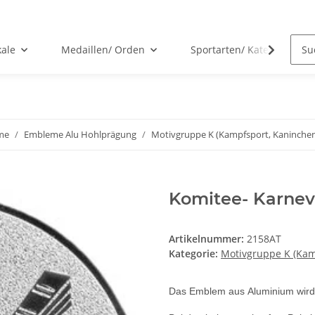
kale
Medaillen/ Orden
Sportarten/ Kategorien
me
Embleme Alu Hohlprägung
Motivgruppe K (Kampfsport, Kaninchen, 
Komitee- Karne
Artikelnummer:
2158AT
Kategorie:
Motivgruppe K (Kamp
Das Emblem aus Aluminium wird 