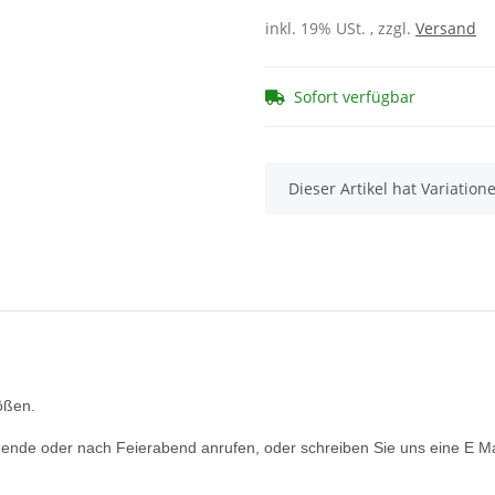
inkl. 19% USt. , zzgl.
Versand
Sofort verfügbar
x
Dieser Artikel hat Variatio
rößen.
nde oder nach Feierabend anrufen, oder schreiben Sie uns eine E Ma