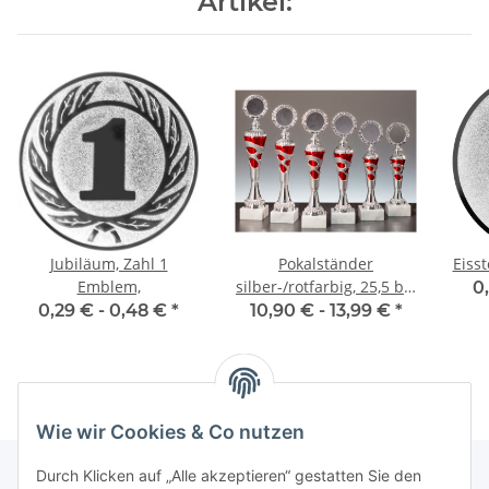
Artikel:
Jubiläum, Zahl 1
Pokalständer
Eiss
Emblem,
silber-/rotfarbig, 25,5 bis
0
33,4 cm, 6er Serie
0,29 € -
0,48 €
*
10,90 € -
13,99 €
*
Wie wir Cookies & Co nutzen
Durch Klicken auf „Alle akzeptieren“ gestatten Sie den