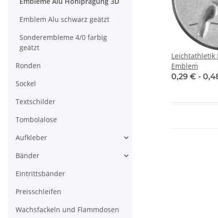
Embleme Alu Hohlprägung 3D
Emblem Alu schwarz geätzt
Sonderembleme 4/0 farbig
geätzt
Leichtathleti
Ronden
Emblem
0,29 € -
0,4
Sockel
Textschilder
Tombolalose
Aufkleber
Bänder
Eintrittsbänder
Preisschleifen
Wachsfackeln und Flammdosen