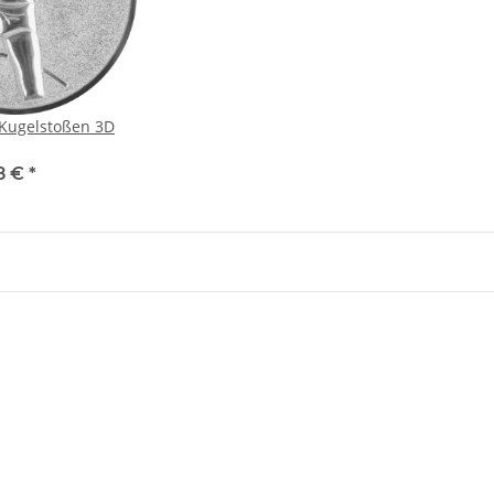
k Kugelstoßen 3D
8 €
*